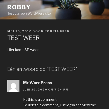
Naar
ROBBY
de
Test van een WordPress site
inhoud
springen
GEPLAATST
MEI 10, 2016
DOOR
ROBPLUKKER
OP
TEST WEER
Hier komt SB weer
Eén antwoord op “TEST WEER”
Mr WordPress
JUNI 30, 2020 OM 7:24 PM
Hi, this is a comment.
To delete a comment, just log in and view the